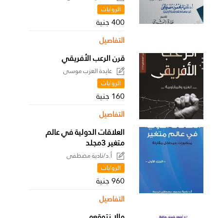
الروايات
400 جنية
التفاصيل
قرن الرعب الأفريقي
عايدة العزب موسى
الروايات
160 جنية
التفاصيل
العلاقات الدولية في عالم
متغير 3مجلد
أ.د/نادية مصطفى
الروايات
960 جنية
التفاصيل
مالا نتوقعه