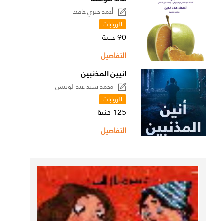
أحمد خيري حافظ
الروايات
90 جنية
التفاصيل
انيين المذنبين
محمد سيد عبد الونيس
الروايات
125 جنية
التفاصيل