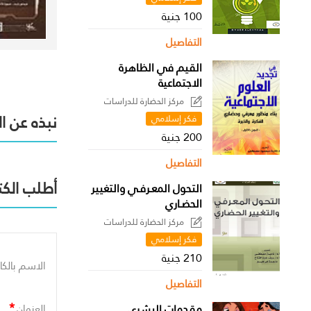
100 جنية
التفاصيل
القيم في الظاهرة
الاجتماعية
مركز الحضارة للدراسات
السياسية
نبذه عن ا
فكر إسلامي
200 جنية
التفاصيل
أطلب الكت
التحول المعـرفـي والتغيير
الحضـاري
مركز الحضارة للدراسات
السياسية
فكر إسلامي
210 جنية
الاسم بالكا
التفاصيل
*
مقدمات البشري
العنوان