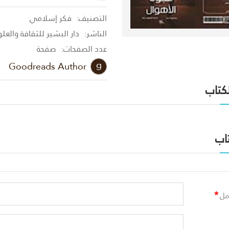
التصنيف:
فكر إسلامي
الناشر:
دار البشير للثقافة والعل
عدد الصفحات:
صفحة
Goodreads Author
لكتاب
اب
*
مل