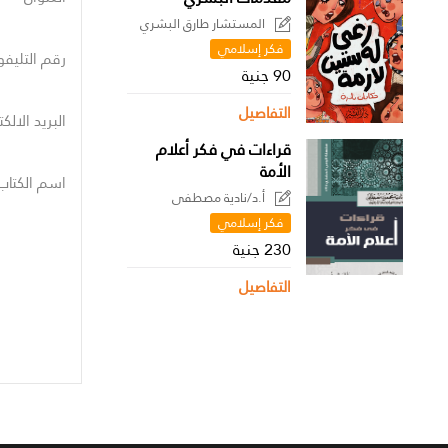
المستشار طارق البشري
فكر إسلامي
رقم التليفو
90 جنية
التفاصيل
البريد الالك
قراءات في فكر أعلام
الأمة
اسم الكتاب
أ.د/نادية مصطفى
فكر إسلامي
230 جنية
التفاصيل