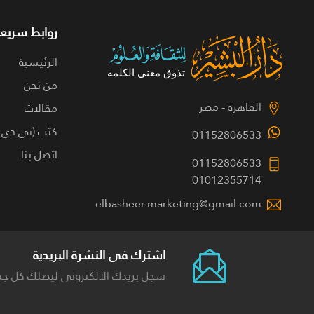
روابط سريعة
الرئيسية
من نحن
القاهرة - مصر
مقالات
كتب (بي دي 
01152806533
اتصل بنا
01152806533
01012355714
elbasheer.marketing@gmail.com
اشترك فى النشرة البريدية
سجل بريدك الالكترونى ليصلك كل جد