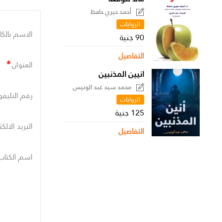
أحمد خيري حافظ
الروايات
الاسم بالكا
90 جنية
التفاصيل
*
العنوان
انيين المذنبين
محمد سيد عبد الونيس
رقم التليفو
الروايات
125 جنية
البريد الالك
التفاصيل
اسم الكتاب