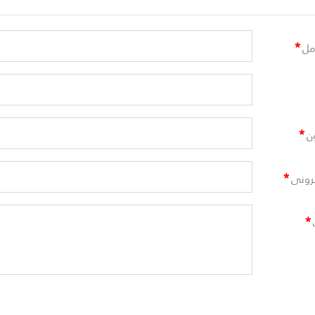
*
مل
*
ن
*
ترونى
*