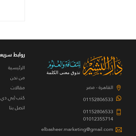
روابط سريعة
الرئيسية
من نحن
القاهرة - مصر
مقالات
كتب (بي دي 
01152806533
اتصل بنا
01152806533
01012355714
elbasheer.marketing@gmail.com