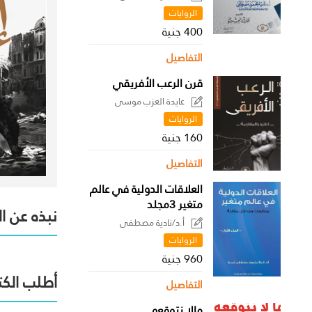
الروايات
400 جنية
التفاصيل
قرن الرعب الأفريقي
عايدة العزب موسى
الروايات
160 جنية
التفاصيل
العلاقات الدولية في عالم
متغير 3مجلد
نبذه عن ا
أ.د/نادية مصطفى
الروايات
960 جنية
أطلب الكت
التفاصيل
مالا نتوقعه