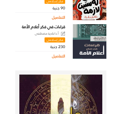
فكر إسلامي
90 جنية
التفاصيل
قراءات في فكر أعلام الأمة
أ.د/نادية مصطفى
فكر إسلامي
230 جنية
التفاصيل