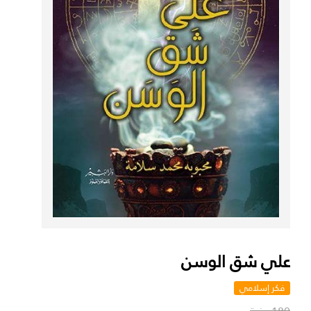
علي شق الوسن
فكر إسلامي