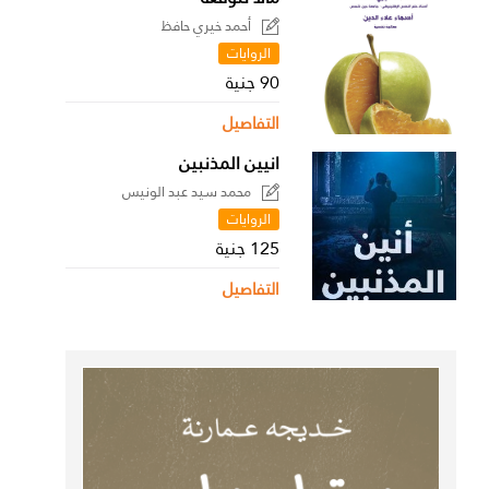
أحمد خيري حافظ
الروايات
90 جنية
التفاصيل
انيين المذنبين
محمد سيد عبد الونيس
الروايات
125 جنية
التفاصيل