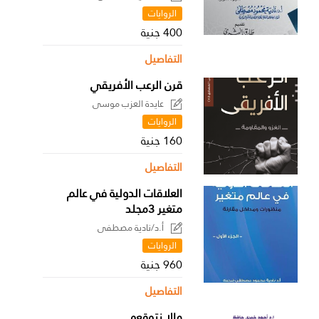
الروايات
400 جنية
التفاصيل
قرن الرعب الأفريقي
عايدة العزب موسى
الروايات
160 جنية
التفاصيل
العلاقات الدولية في عالم
متغير 3مجلد
أ.د/نادية مصطفى
الروايات
960 جنية
التفاصيل
مالا نتوقعه