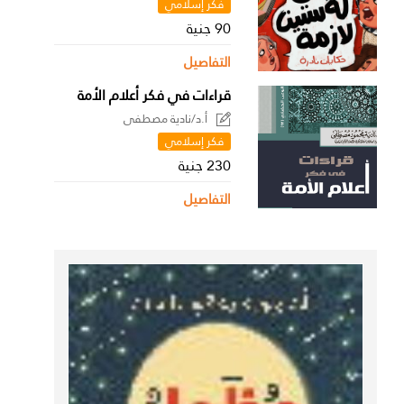
فكر إسلامي
90 جنية
التفاصيل
قراءات في فكر أعلام الأمة
أ.د/نادية مصطفى
فكر إسلامي
230 جنية
التفاصيل