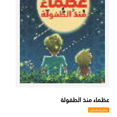
عظماء منذ الطفولة
فكر إسلامي