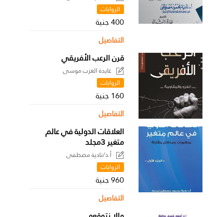
الروايات
400 جنية
التفاصيل
قرن الرعب الأفريقي
عايدة العزب موسى
الروايات
160 جنية
التفاصيل
العلاقات الدولية في عالم
متغير 3مجلد
أ.د/نادية مصطفى
الروايات
960 جنية
التفاصيل
مالا نتوقعه