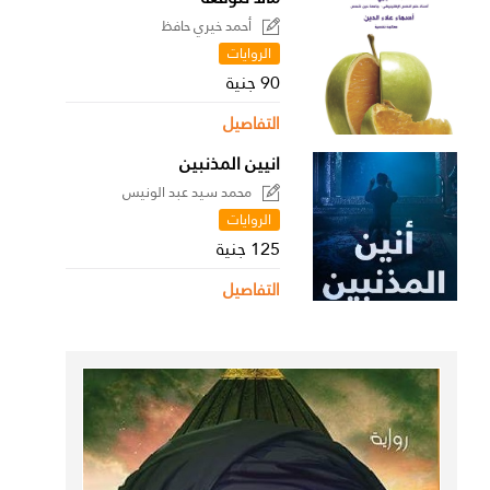
أحمد خيري حافظ
الروايات
90 جنية
التفاصيل
انيين المذنبين
محمد سيد عبد الونيس
الروايات
125 جنية
التفاصيل