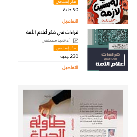
فكر إسلامي
90 جنية
التفاصيل
قراءات في فكر أعلام الأمة
أ.د/نادية مصطفى
فكر إسلامي
230 جنية
التفاصيل