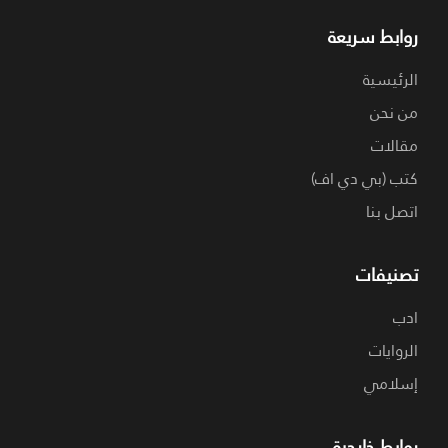
روابط سريعة
الرئيسية
من نحن
مقالات
كتب (بي دي اف)
اتصل بنا
تصنيفات
ادب
الروايات
إسلامي
روابط خارجية