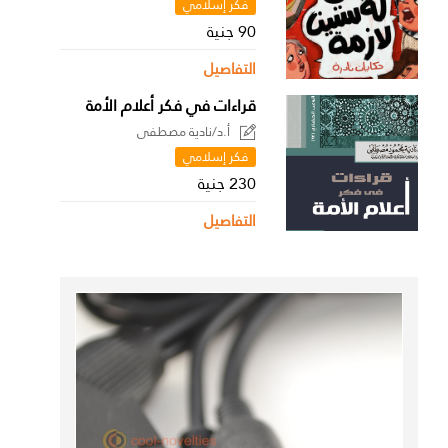
فكر إسلامي
90 جنية
التفاصيل
قراءات في فكر أعلام الأمة
أ.د/نادية مصطفى
فكر إسلامي
230 جنية
التفاصيل