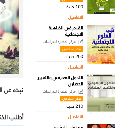
100 جنية
التفاصيل
القيم في الظاهرة
الاجتماعية
مركز الحضارة للدراسات
السياسية
فكر إسلامي
200 جنية
التفاصيل
التحول المعـرفـي والتغيير
الحضـاري
نبذه عن ا
مركز الحضارة للدراسات
السياسية
فكر إسلامي
210 جنية
أطلب الكت
التفاصيل
مقدمات البشري