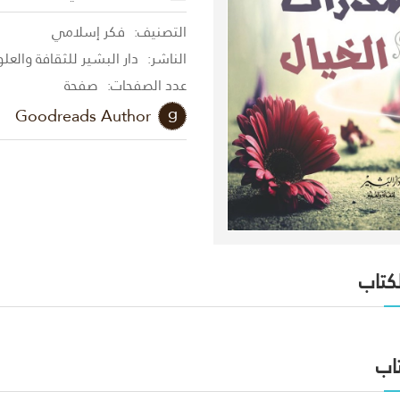
التصنيف:
فكر إسلامي
الناشر:
دار البشير للثقافة والعل
عدد الصفحات:
صفحة
Goodreads Author
لكتاب
اب