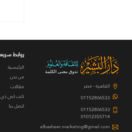
روابط سريعة
الرئيسية
من نحن
القاهرة - مصر
مقالات
كتب (بي دي 
01152806533
اتصل بنا
01152806533
01012355714
elbasheer.marketing@gmail.com