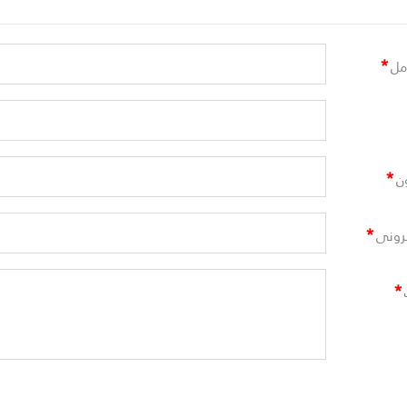
*
مل
*
ن
*
ترونى
*