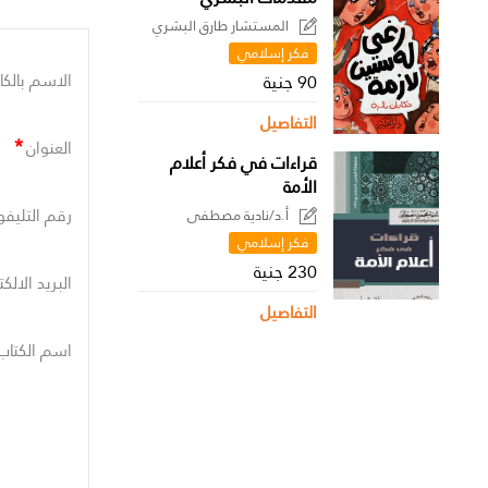
المستشار طارق البشري
فكر إسلامي
الاسم بالكا
90 جنية
التفاصيل
*
العنوان
قراءات في فكر أعلام
الأمة
رقم التليفو
أ.د/نادية مصطفى
فكر إسلامي
230 جنية
البريد الالك
التفاصيل
اسم الكتاب