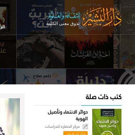
الر
كتب ذات صلة
دوائر الانتماء وتأصيل
الهوية
مركز الحضارة للدراسات
السياسية
فكر إسلامي