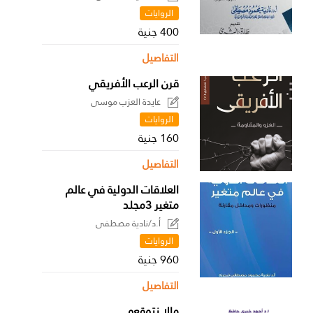
الروايات
400 جنية
التفاصيل
قرن الرعب الأفريقي
عايدة العزب موسى
الروايات
160 جنية
التفاصيل
العلاقات الدولية في عالم
متغير 3مجلد
أ.د/نادية مصطفى
الروايات
960 جنية
التفاصيل
مالا نتوقعه