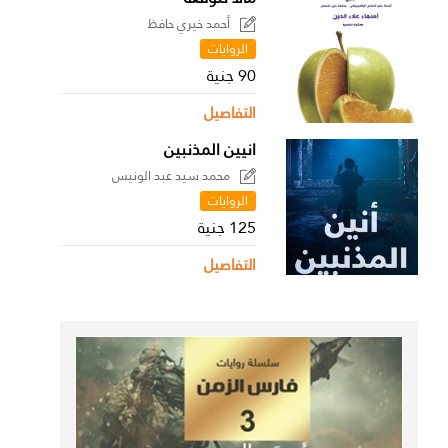
أحمد خيري حافظ
الروايات
90 جنية
التفاصيل
انيين المذنبين
محمد سيد عبد الونيس
الروايات
125 جنية
التفاصيل