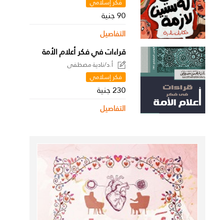
فكر إسلامي
90 جنية
التفاصيل
قراءات في فكر أعلام الأمة
أ.د/نادية مصطفى
فكر إسلامي
230 جنية
التفاصيل