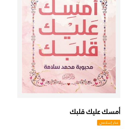
أمسك عليك قلبك
فكر إسلامي