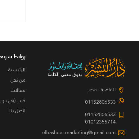
روابط سريعة
الرئيسية
من نحن
القاهرة - مصر
مقالات
كتب (بي دي 
01152806533
اتصل بنا
01152806533
01012355714
elbasheer.marketing@gmail.com