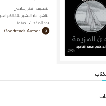
التصنيف:
فكر إسلامي
الناشر:
دار البشير للثقافة والعل
عدد الصفحات:
صفحة
Goodreads Author
لكتاب
اب