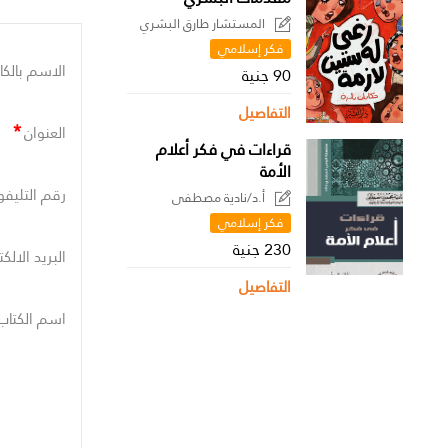
المستشار طارق البشري
فكر إسلامي
الاسم بالكا
90 جنية
التفاصيل
*
العنوان
قراءات في فكر أعلام
الأمة
رقم التليفو
أ.د/نادية مصطفى
فكر إسلامي
230 جنية
البريد الالك
التفاصيل
اسم الكتاب