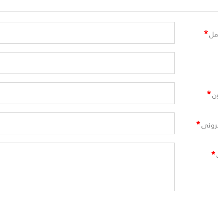
*
مل
*
ن
*
ترونى
*