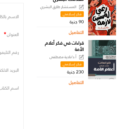
المستشار طارق البشري
فكر إسلامي
الاسم بالكا
90 جنية
التفاصيل
*
العنوان
قراءات في فكر أعلام
الأمة
رقم التليفو
أ.د/نادية مصطفى
فكر إسلامي
البريد الالك
230 جنية
التفاصيل
اسم الكتاب