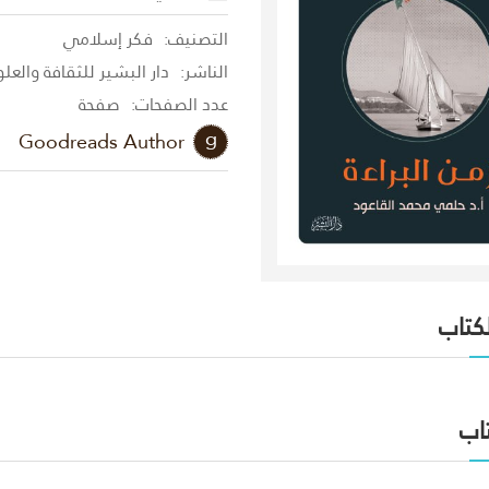
التصنيف:
فكر إسلامي
الناشر:
دار البشير للثقافة والعل
عدد الصفحات:
صفحة
Goodreads Author
لكتاب
اب