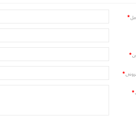
*
مل
*
ن
*
ترونى
*