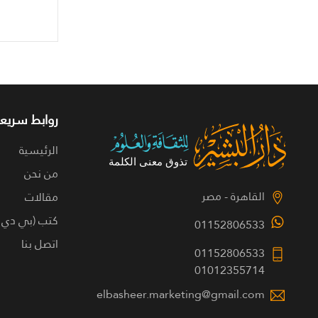
روابط سريعة
الرئيسية
من نحن
القاهرة - مصر
مقالات
كتب (بي دي 
01152806533
اتصل بنا
01152806533
01012355714
elbasheer.marketing@gmail.com