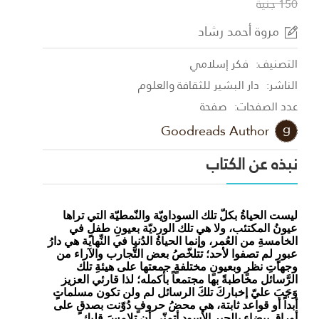
150 جنية
مروة أحمد رشاد
التصنيف:
فكر إسلامي
الناشر:
دار البشير للثقافة والعلوم
عدد الصفحات:
صفحة
Goodreads Author
نبذه عن الكتاب
ليست الحياةُ بكلّ تلك السوداويّة والنّمطيّة التي تراها
عيونُ المكتئب، ولا هي تلك الورديّة بعيونِ طفلٍ في
الخامسةِ من العُمر، وإنما الحياةُ الدُنيا في النِّهاية هي دارُ
عبورٍ لم تصفوا لأحد؛ تتلخّصُ بعض التَّجارب والآراء من
وجهاتِ نظرٍ وبعيونٍ مختلفةٍ جمعتها على هيئةِ تلك
الرَّسائل مخاطبةً بها مجتمعاً بأكمله؛ لذا قارئي العزيز
وَجَبَ عليّ إخباركَ تلكَ الرسائل لم ولن تكون مسلماتٍ
أبداً أو قواعد ثابتة، هي محضُ حروفٍ دُوّنت بصدقٍ على
أوراقٍ بيضاء بالحبرِ الأسود أتمنّى أن تلامسَ قلبك