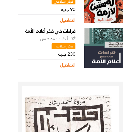
فكر إسلامي
90 جنية
التفاصيل
قراءات في فكر أعلام الأمة
أ.د/نادية مصطفى
فكر إسلامي
230 جنية
التفاصيل