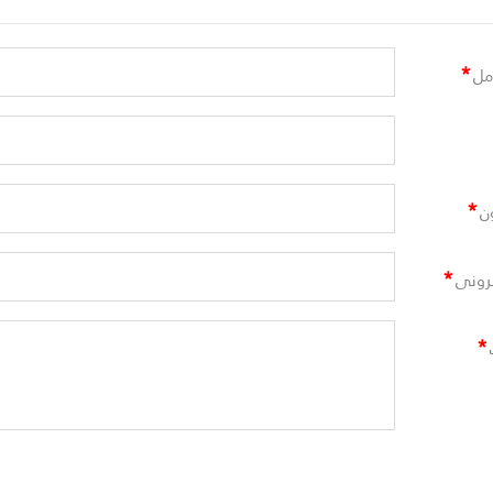
*
مل
*
ن
*
ترونى
*