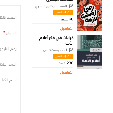
المستشار طارق البشري
فكر إسلامي
الاسم بالكا
90 جنية
التفاصيل
*
العنوان
قراءات في فكر أعلام
الأمة
رقم التليفو
أ.د/نادية مصطفى
فكر إسلامي
230 جنية
البريد الالك
التفاصيل
اسم الكتاب