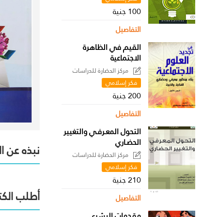
100 جنية
التفاصيل
القيم في الظاهرة
الاجتماعية
مركز الحضارة للدراسات
السياسية
فكر إسلامي
200 جنية
التفاصيل
التحول المعـرفـي والتغيير
الحضـاري
نبذه عن ا
مركز الحضارة للدراسات
السياسية
فكر إسلامي
210 جنية
أطلب الكت
التفاصيل
مقدمات البشري