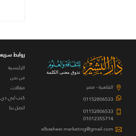
روابط سريعة
الرئيسية
من نحن
القاهرة - مصر
مقالات
كتب (بي دي 
01152806533
اتصل بنا
01152806533
01012355714
elbasheer.marketing@gmail.com