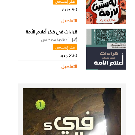
فكر إسلامي
90 جنية
التفاصيل
قراءات في فكر أعلام الأمة
أ.د/نادية مصطفى
فكر إسلامي
230 جنية
التفاصيل