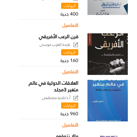
الروايات
400 جنية
التفاصيل
قرن الرعب الأفريقي
عايدة العزب موسى
الروايات
160 جنية
التفاصيل
العلاقات الدولية في عالم
متغير 3مجلد
أ.د/نادية مصطفى
الروايات
960 جنية
التفاصيل
مالا نتوقعه