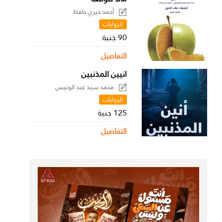
أحمد خيري حافظ
الروايات
90 جنية
التفاصيل
انيين المذنبين
محمد سيد عبد الونيس
الروايات
125 جنية
التفاصيل