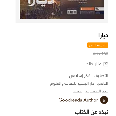
ديارا
فكر إسلامي
180 جنية
منار خالد
التصنيف:
فكر إسلامي
الناشر:
دار البشير للثقافة والعلوم
عدد الصفحات:
صفحة
Goodreads Author
نبذه عن الكتاب