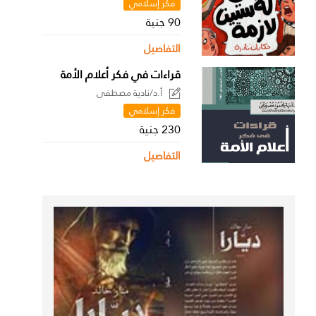
فكر إسلامي
90 جنية
التفاصيل
قراءات في فكر أعلام الأمة
أ.د/نادية مصطفى
فكر إسلامي
230 جنية
التفاصيل