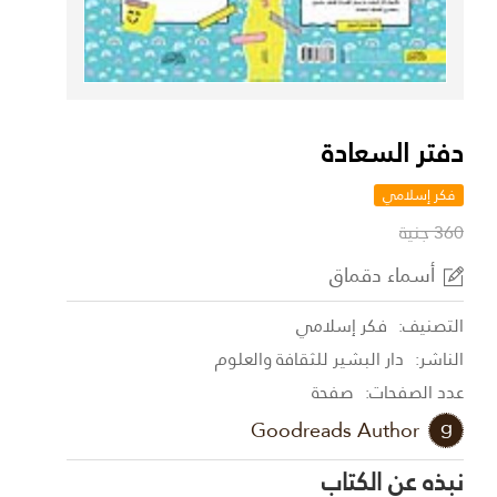
دفتر السعادة
فكر إسلامي
360 جنية
أسماء دقماق
التصنيف:
فكر إسلامي
الناشر:
دار البشير للثقافة والعلوم
عدد الصفحات:
صفحة
Goodreads Author
نبذه عن الكتاب