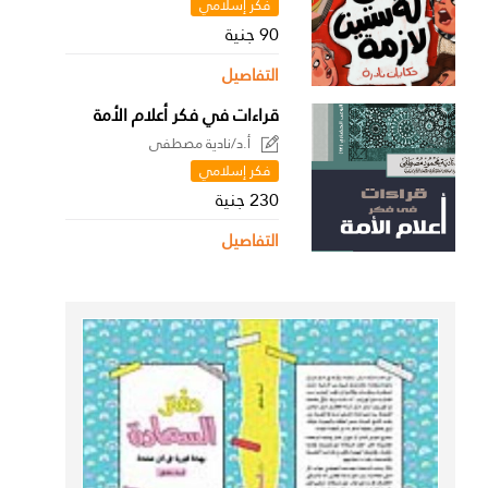
فكر إسلامي
90 جنية
التفاصيل
قراءات في فكر أعلام الأمة
أ.د/نادية مصطفى
فكر إسلامي
230 جنية
التفاصيل