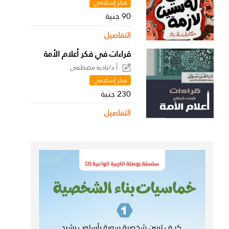
فكر إسلامي
90 جنية
التفاصيل
قراءات في فكر أعلام الأمة
أ.د/نادية مصطفى
فكر إسلامي
230 جنية
التفاصيل