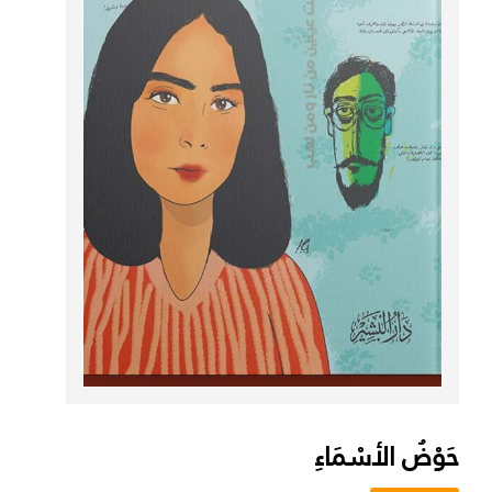
حَوْضُ الأسْمَاءِ