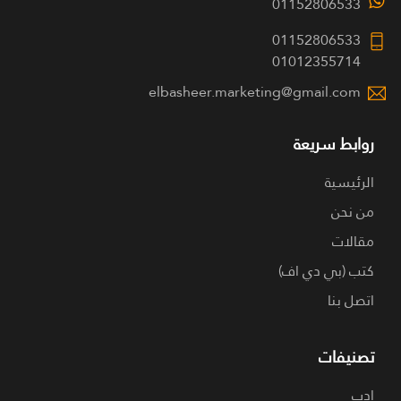
01152806533
01152806533
01012355714
elbasheer.marketing@gmail.com
روابط سريعة
الرئيسية
من نحن
مقالات
كتب (بي دي اف)
اتصل بنا
تصنيفات
ادب