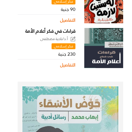
فكر إسلامي
90 جنية
التفاصيل
قراءات في فكر أعلام الأمة
أ.د/نادية مصطفى
فكر إسلامي
230 جنية
التفاصيل