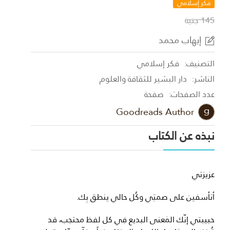
فكر إسلامي
145 جنية
إيهاب محمد
التصنيف:
فكر إسلامي
الناشر:
دار البشير للثقافة والعلوم
عدد الصفحات:
صفحة
Goodreads Author
نبذه عن الكتاب
عزيزتي
أتأسفين على صمتِي وكُل حالي ينطق بِك.
حبيبتي إنّك المَعنى البديع فِي كل لفظ محتجب، قد