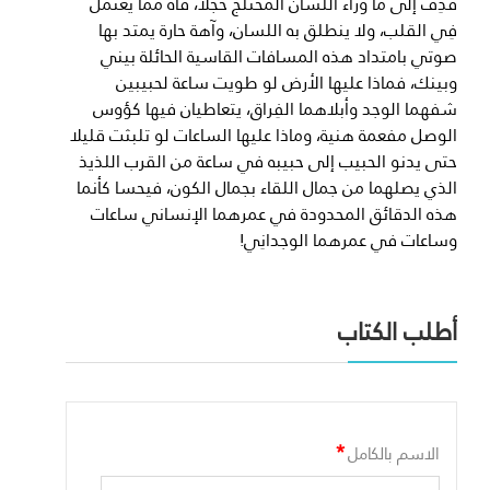
قُذِف إلى مَا وراء اللسان المختلج خجلًا، فآه ممّا يعتمل
فِي القلب، ولا ينطلق به اللسان، وآهة حارة يمتد بها
صوتي بامتداد هذه المسافات القاسية الحائلة بيني
وبينك، فماذا عليها الأرض لو طويت ساعة لحبيبين
شفهما الوجد وأبلاهما الفِراق، يتعاطيان فيها كؤوس
الوصل مفعمة هنية، وماذا عليها الساعات لو تلبثت قليلا
حتى يدنو الحبيب إلى حبيبه في ساعة من القرب اللذيذ
الذي يصلهما من جمال اللقاء بجمال الكون، فيحسا كأنما
هذه الدقائق المحدودة في عمرهما الإنساني ساعات
وساعات في عمرهما الوجدانِي!
أطلب الكتاب
*
الاسم بالكامل