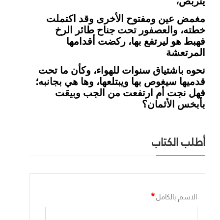
يتربص،
مغمض عين ومفتوح الأخرى وقد اكتملت
خطته،
والعصفور تحت جناح طائر الرخ
فهبط هو ليرتفع بها، ركضت أقدامها
المرتعشة
نحوه باشتياق سنوات للهواء، وكأن ما تحت
قدميها سيغوص بها ويبتلعها، وها هي بجانبه؛
فهل نجت أم ارتفعت من الجب وبيعَت
بأبخس الأثمان؟
أطلب الكتاب
*
الاسم بالكامل