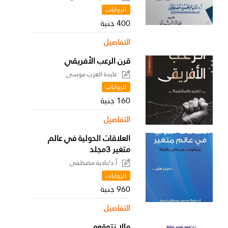
الروايات
400 جنية
التفاصيل
قرن الرعب الأفريقي
عايدة العزب موسى
الروايات
160 جنية
التفاصيل
العلاقات الدولية في عالم
متغير 3مجلد
أ.د/نادية مصطفى
الروايات
960 جنية
التفاصيل
مالا نتوقعه