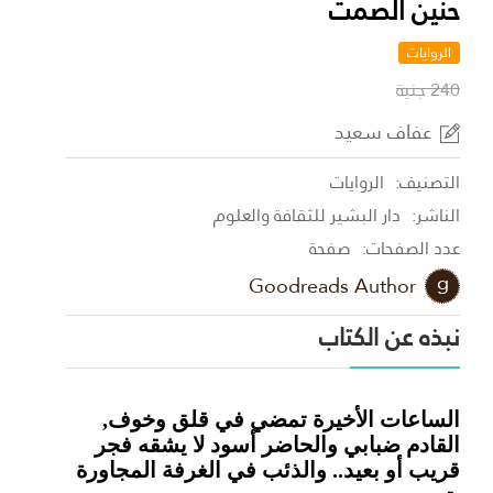
حنين الصمت
الروايات
240 جنية
عفاف سعيد
التصنيف:
الروايات
الناشر:
دار البشير للثقافة والعلوم
عدد الصفحات:
صفحة
Goodreads Author
نبذه عن الكتاب
الساعات الأخيرة تمضي في قلق وخوف,
القادم ضبابي والحاضر أسود لا يشقه فجر
قريب أو بعيد.. والذئب في الغرفة المجاورة