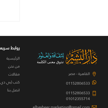
روابط سريعة
الرئيسية
من نحن
القاهرة - مصر
مقالات
كتب (بي دي 
01152806533
اتصل بنا
01152806533
01012355714
elbasheer.marketing@gmail.com