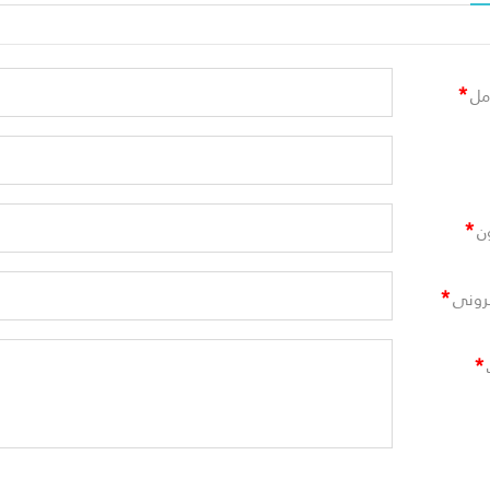
*
مل
*
ن
*
ترونى
*