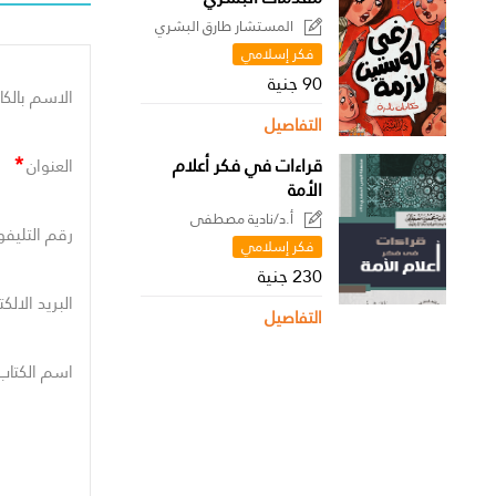
المستشار طارق البشري
فكر إسلامي
90 جنية
الاسم بالكا
التفاصيل
*
قراءات في فكر أعلام
العنوان
الأمة
أ.د/نادية مصطفى
رقم التليفو
فكر إسلامي
230 جنية
البريد الالك
التفاصيل
اسم الكتاب