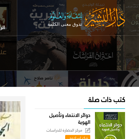
الر
كتب ذات صلة
دوائر الانتماء وتأصيل
الهوية
مركز الحضارة للدراسات
السياسية
فكر إسلامي