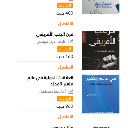
الروايات
400 جنية
التفاصيل
قرن الرعب الأفريقي
عايدة العزب موسى
الروايات
160 جنية
التفاصيل
العلاقات الدولية في عالم
متغير 3مجلد
أ.د/نادية مصطفى
الروايات
960 جنية
التفاصيل
مالا نتوقعه