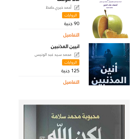
أحمد خيري حافظ
الروايات
90 جنية
التفاصيل
انيين المذنبين
محمد سيد عبد الونيس
الروايات
125 جنية
التفاصيل