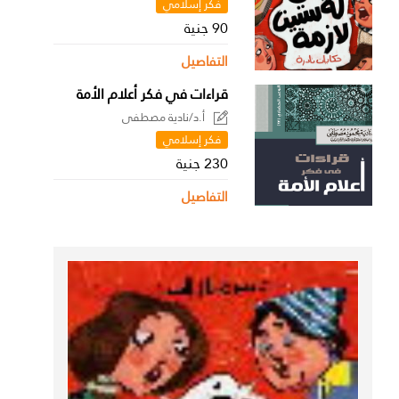
فكر إسلامي
90 جنية
التفاصيل
قراءات في فكر أعلام الأمة
أ.د/نادية مصطفى
فكر إسلامي
230 جنية
التفاصيل