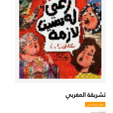
تشربقة المغربي
فكر إسلامي
210 جنية