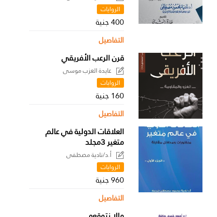
الروايات
400 جنية
التفاصيل
قرن الرعب الأفريقي
عايدة العزب موسى
الروايات
160 جنية
التفاصيل
العلاقات الدولية في عالم
متغير 3مجلد
أ.د/نادية مصطفى
الروايات
960 جنية
التفاصيل
مالا نتوقعه