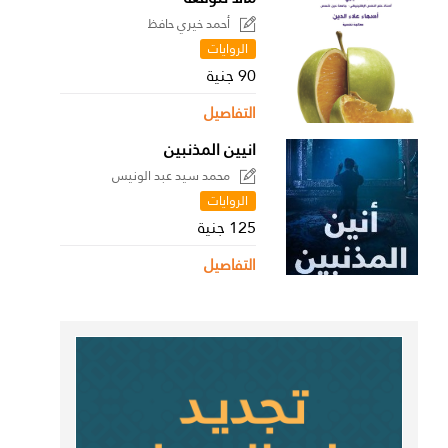
أحمد خيري حافظ
الروايات
90 جنية
التفاصيل
انيين المذنبين
محمد سيد عبد الونيس
الروايات
125 جنية
التفاصيل