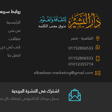
روابط سريعة
الرئيسية
من نحن
القاهرة - مصر
مقالات
كتب (بي دي 
01152806533
اتصل بنا
01152806533
01012355714
elbasheer.marketing@gmail.com
اشترك فى النشرة البريدية
سجل بريدك الالكترونى ليصلك كل جد