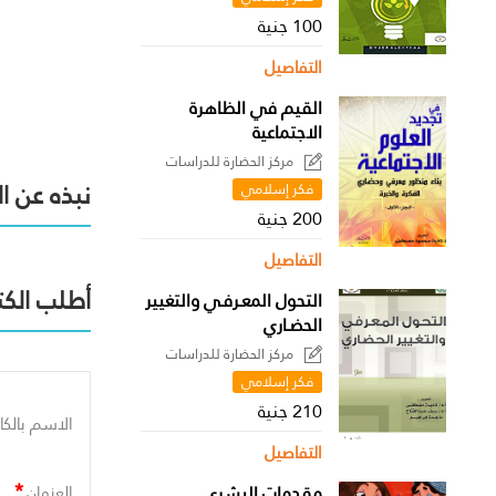
100 جنية
التفاصيل
القيم في الظاهرة
الاجتماعية
مركز الحضارة للدراسات
السياسية
نبذه عن ا
فكر إسلامي
200 جنية
التفاصيل
أطلب الكت
التحول المعـرفـي والتغيير
الحضـاري
مركز الحضارة للدراسات
السياسية
فكر إسلامي
210 جنية
الاسم بالكا
التفاصيل
*
مقدمات البشري
العنوان