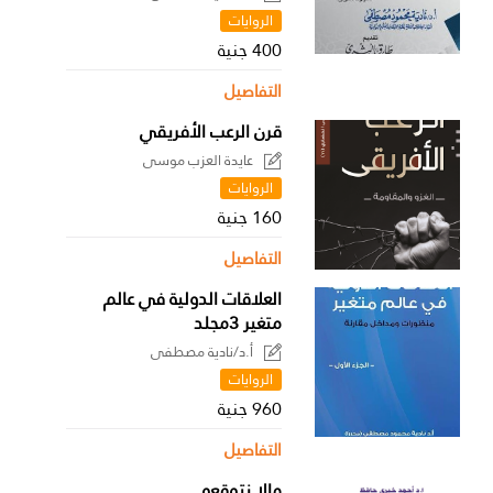
الروايات
400 جنية
التفاصيل
قرن الرعب الأفريقي
عايدة العزب موسى
الروايات
160 جنية
التفاصيل
العلاقات الدولية في عالم
متغير 3مجلد
أ.د/نادية مصطفى
الروايات
960 جنية
التفاصيل
مالا نتوقعه