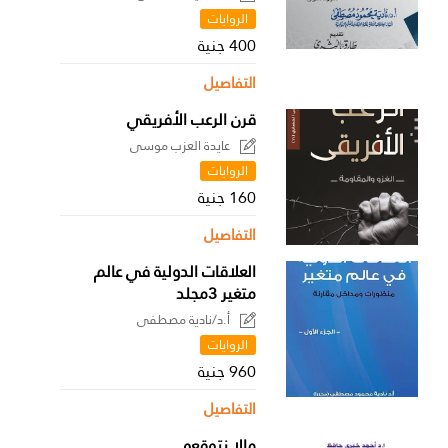
الروايات
400 جنية
التفاصيل
قرن الرعب الأفريقي
عايدة العزب موسى
الروايات
160 جنية
التفاصيل
العلاقات الدولية في عالم
متغير 3مجلد
أ.د/نادية مصطفى
الروايات
960 جنية
التفاصيل
مالا نتوقعه