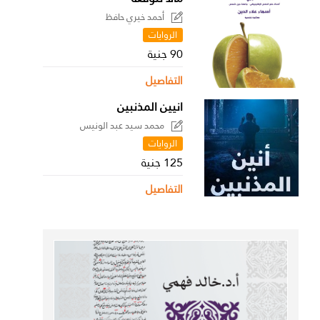
أحمد خيري حافظ
الروايات
90 جنية
التفاصيل
انيين المذنبين
محمد سيد عبد الونيس
الروايات
125 جنية
التفاصيل