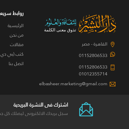
روابط سريعة
الرئيسية
من نحن
القاهرة - مصر
مقالات
كتب (بي دي 
01152806533
اتصل بنا
01152806533
01012355714
elbasheer.marketing@gmail.com
اشترك فى النشرة البريدية
سجل بريدك الالكترونى ليصلك كل جد