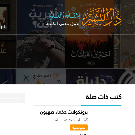
الر
كتب ذات صلة
بروتكولات حكماء صهيون
ابراهيم عبد الله
سياسية