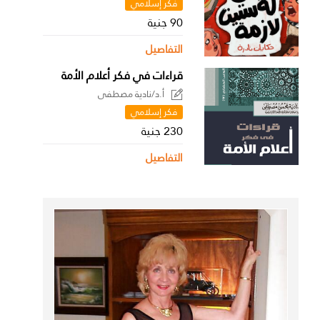
فكر إسلامي
90 جنية
التفاصيل
قراءات في فكر أعلام الأمة
أ.د/نادية مصطفى
فكر إسلامي
230 جنية
التفاصيل