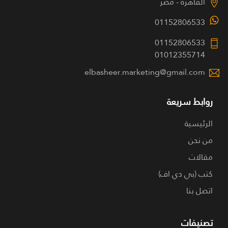
القاهرة - مصر
01152806533
01152806533
01012355714
elbasheer.marketing@gmail.com
روابط سريعة
الرئيسية
من نحن
مقالات
كتب (بي دي اف)
اتصل بنا
تصنيفات