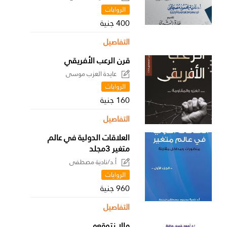
الروايات
400 جنية
التفاصيل
قرن الرعب الأفريقي
عايدة العزب موسى
الروايات
160 جنية
التفاصيل
العلاقات الدولية في عالم
متغير 3مجلد
أ.د/نادية مصطفى
الروايات
960 جنية
التفاصيل
مالا نتوقعه