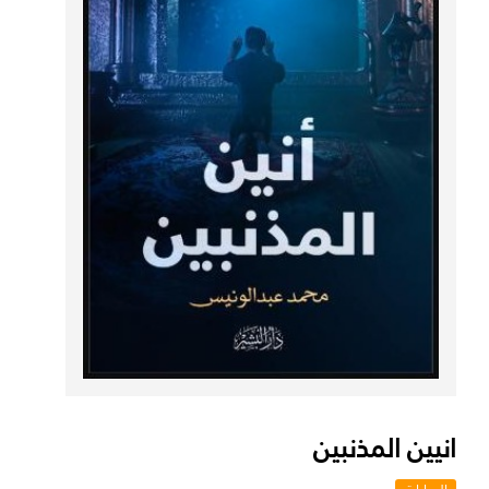
انيين المذنبين