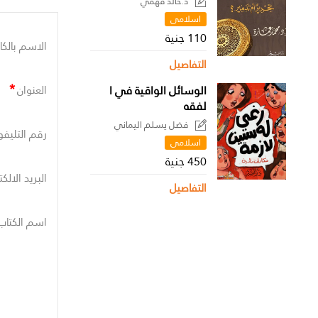
د.خالد فهمي
اسلامى
110 جنية
الاسم بالكا
التفاصيل
*
الوسائل الواقية في ا
العنوان
لفقه
فضل يسلم اليماني
رقم التليفو
اسلامى
450 جنية
البريد الالك
التفاصيل
اسم الكتاب