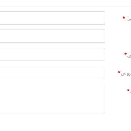
*
مل
*
ن
*
ترونى
*