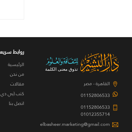
روابط سريعة
الرئيسية
من نحن
القاهرة - مصر
مقالات
كتب (بي دي 
01152806533
اتصل بنا
01152806533
01012355714
elbasheer.marketing@gmail.com