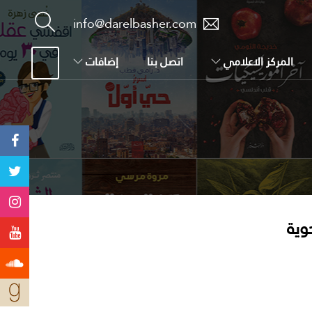
info@darelbasher.com
المركز الاعلامي
اتصل بنا
إضافات
وية