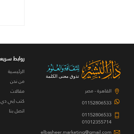
روابط سريعة
الرئيسية
من نحن
القاهرة - مصر
مقالات
كتب (بي دي 
01152806533
اتصل بنا
01152806533
01012355714
elbasheer.marketing@gmail.com