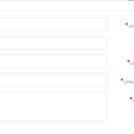
*
مل
*
ن
*
ترونى
*