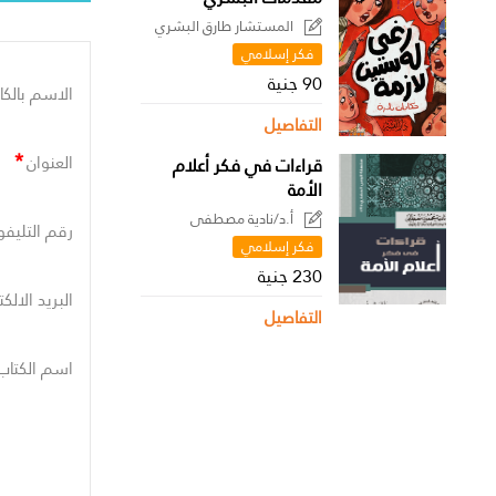
المستشار طارق البشري
فكر إسلامي
90 جنية
الاسم بالكا
التفاصيل
*
العنوان
قراءات في فكر أعلام
الأمة
أ.د/نادية مصطفى
رقم التليفو
فكر إسلامي
230 جنية
البريد الالك
التفاصيل
اسم الكتاب