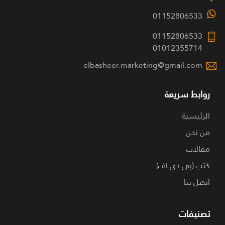
01152806533
01152806533
01012355714
elbasheer.marketing@gmail.com
روابط سريعة
الرئيسية
من نحن
مقالات
كتب (بي دي اف)
اتصل بنا
تصنيفات