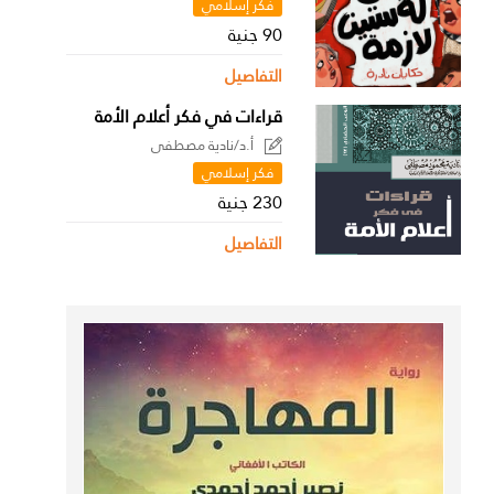
فكر إسلامي
90 جنية
التفاصيل
قراءات في فكر أعلام الأمة
أ.د/نادية مصطفى
فكر إسلامي
230 جنية
التفاصيل