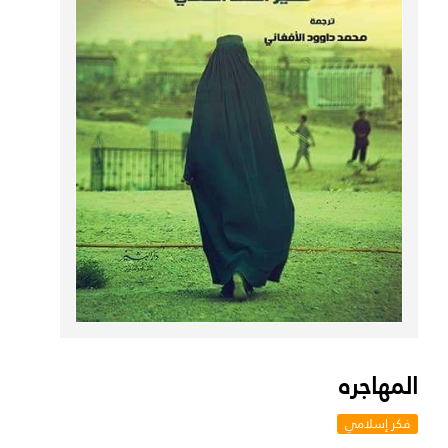
المهاجره
فكر إسلامي