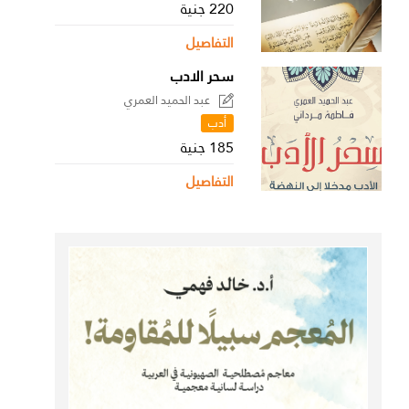
220 جنية
التفاصيل
سحر الادب
عبد الحميد العمري
أدب
185 جنية
التفاصيل