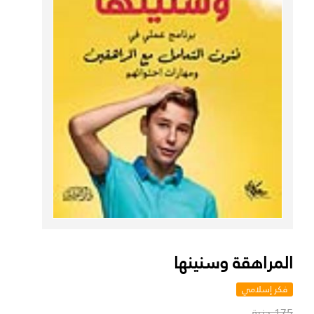
المراهقة وسنينها
فكر إسلامي
175 جنية