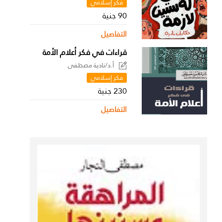
فكر إسلامي
90 جنية
التفاصيل
قراءات في فكر أعلام الأمة
أ.د/نادية مصطفى
فكر إسلامي
230 جنية
التفاصيل