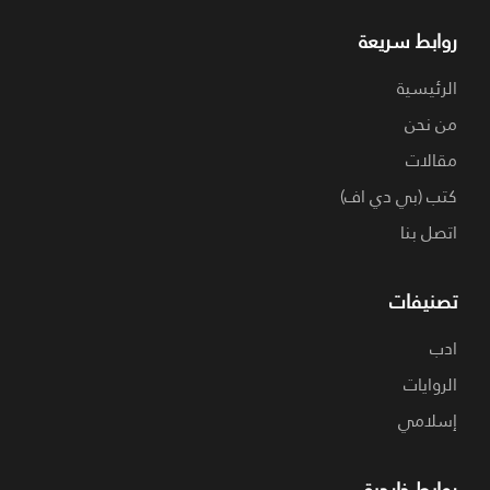
روابط سريعة
الرئيسية
من نحن
مقالات
كتب (بي دي اف)
اتصل بنا
تصنيفات
ادب
الروايات
إسلامي
روابط خارجية