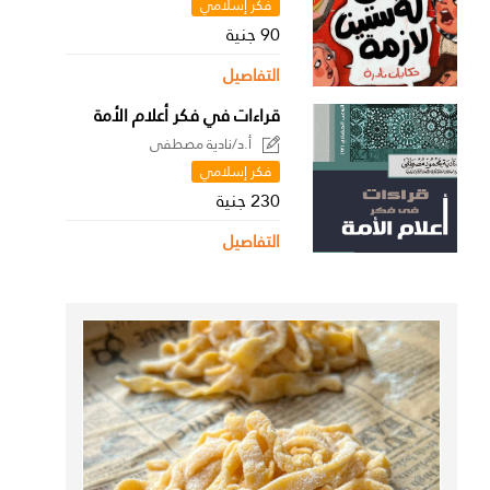
فكر إسلامي
90 جنية
التفاصيل
قراءات في فكر أعلام الأمة
أ.د/نادية مصطفى
فكر إسلامي
230 جنية
التفاصيل