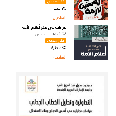
فكر إسلامي
90 جنية
التفاصيل
قراءات في فكر أعلام الأمة
أ.د/نادية مصطفى
فكر إسلامي
230 جنية
التفاصيل