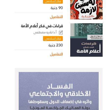
فكر إسلامي
90 جنية
التفاصيل
قراءات في فكر أعلام الأمة
أ.د/نادية مصطفى
فكر إسلامي
230 جنية
التفاصيل