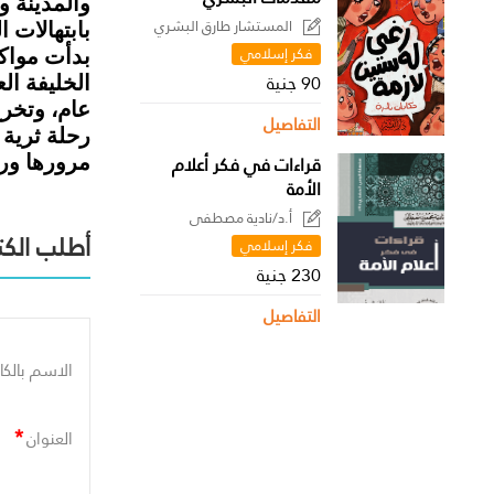
والمدينة و
المستشار طارق البشري
بابتهالات ا
فكر إسلامي
بدأت مواك
90 جنية
الخليفة ال
عام، وتخر
التفاصيل
رحلة ثرية 
قراءات في فكر أعلام
مرورها ورج
الأمة
أ.د/نادية مصطفى
أطلب الكت
فكر إسلامي
230 جنية
التفاصيل
الاسم بالكا
*
العنوان