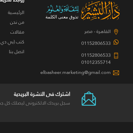
الرئيسية
من نحن
القاهرة - مصر
مقالات
كتب (بي دي 
01152806533
اتصل بنا
01152806533
01012355714
elbasheer.marketing@gmail.com
اشترك فى النشرة البريدية
سجل بريدك الالكترونى ليصلك كل جد