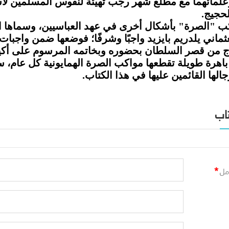
علمائهما مع مطلع شهر رجب تهيئة لنفوس المسلمين لاست
لحجيج
.
ب "الصرة" بأشكال أخرى في عهد العباسيين، وسماها ا
عثماني يلدريم بايزيد واجبًا وشرفًا؛ فوضعها ضمن واجبا
ج من قصر السلطان بحضوره وبخاتمه المرسوم على أكيا
باهرة طويلة تقطعها مواكب الصرة الهمايونية كل عام، 
الها القائمين عليها في هذا الكتاب
.
اب
*
مل