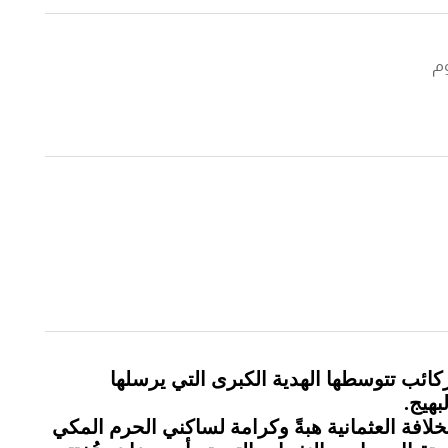
وم
ائب تتوسطها الهدية الكبرى التي يرسلها
بهيج
.
لافة العثمانية هبةً وكرامة لساكني الحرم المكي