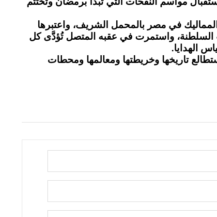
قبال مواسم النفحات التي تبدأ برمضان وتُختتم
لمماليك في مصر بالمحمل الشريف، واعتبرها
ت السلطنة، واستمرت في عقبه المتصل تُؤدَّى كل
س الهدايا
.
ستطالع تاريخها وخريطتها ومعالمها ومحطات