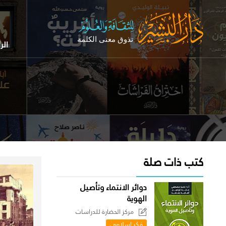
الر
كتب ذات صلة
دوائر الانتماء وتأصيل
الهوية
مركز الحضارة للدراسات
السياسية
فكر إسلامي