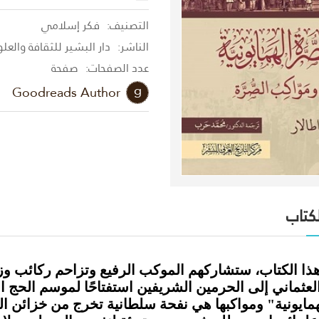
التصنيف:
فكر إسلامي
الناشر:
دار البشير للثقافة والعل
عدد الصفحات:
صفحة
Goodreads Author
لكتاب
ذا الكتاب، ستشاركهم الموكب الرفيع وتزاحم ركائب وزك
عثماني إلى الحرمين الشريفين استفتاحًا لموسم الحج ال
مايونية" ومواكبها هي نفحة سلطانية تخرج من خزائن الخ