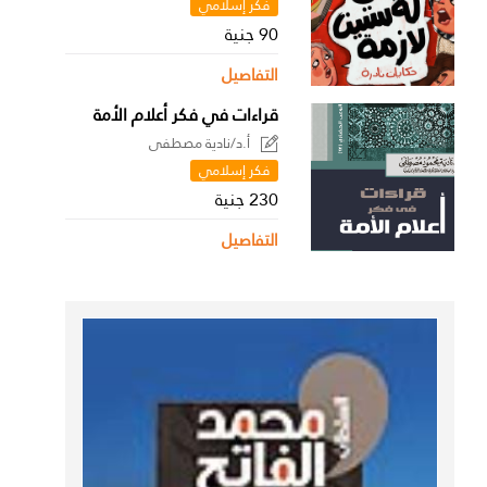
فكر إسلامي
90 جنية
التفاصيل
قراءات في فكر أعلام الأمة
أ.د/نادية مصطفى
فكر إسلامي
230 جنية
التفاصيل