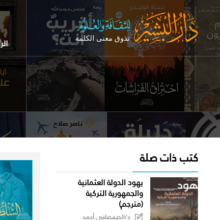
الر
كتب ذات صلة
يهود الدولة العثمانية
والجمهورية التركية
(مترجم)
د/الصفصافي أحمد