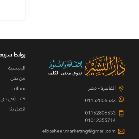
روابط سريعة
الرئيسية
من نحن
القاهرة - مصر
مقالات
كتب (بي دي 
01152806533
اتصل بنا
01152806533
01012355714
elbasheer.marketing@gmail.com