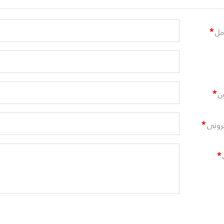
*
مل
*
ن
*
ترونى
*