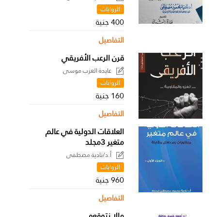
الروايات
400 جنية
التفاصيل
قرن الرعب الأفريقي
عايدة العزب موسى
الروايات
160 جنية
التفاصيل
العلاقات الدولية في عالم
متغير 3مجلد
أ.د/نادية مصطفى
الروايات
960 جنية
التفاصيل
مالا نتوقعه