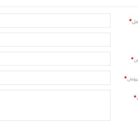
*
مل
*
ن
*
ترونى
*