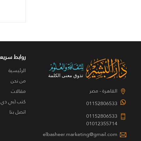
روابط سريعة
الرئيسية
من نحن
القاهرة - مصر
مقالات
كتب (بي دي 
01152806533
اتصل بنا
01152806533
01012355714
elbasheer.marketing@gmail.com