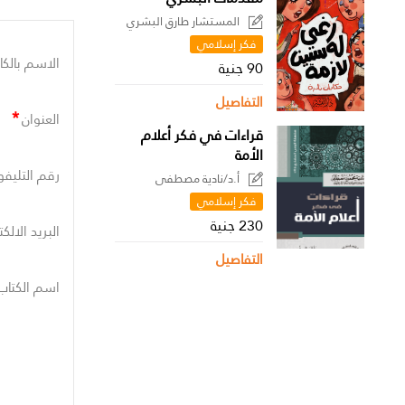
المستشار طارق البشري
فكر إسلامي
الاسم بالكا
90 جنية
التفاصيل
*
العنوان
قراءات في فكر أعلام
الأمة
رقم التليفو
أ.د/نادية مصطفى
فكر إسلامي
230 جنية
البريد الالك
التفاصيل
اسم الكتاب