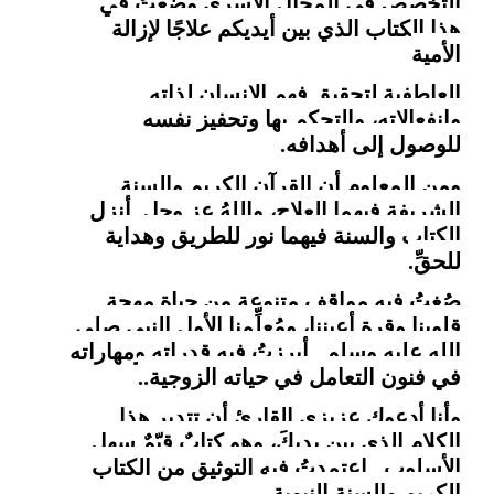
التخصص في المجال الأسري وضعتُ في
هذا الكتاب الذي بين أيديكم علاجًا لإزالة
الأمية
العاطفية لتحقيق فهم الإنسان لذاته
وانفعالاته، والتحكم بها وتحفيز نفسه
للوصول إلى أهدافه.
ومن المعلوم أن القرآن الكريم والسنة
الشريفة فيهما العلاج، واللهُ عز وجل أنزل
الكتاب والسنة فيهما نور للطريق وهداية
للحقِّ.
صُغتُ فيهِ مواقف متنوعة من حياة مهجة
قلوبنا وقرة أعيننا، ومُعلِّمِنا الأول النبي صلى
الله عليه وسلم.. أبرزتُ فيه قدراته ومهاراته
في فنون التعامل في حياته الزوجية..
وأنا أدعوك عزيزي القارئ أن تتدبر هذا
الكلام الذي بين يديكَ، وهو كتابٌ قيّمٌ سهل
الأسلوب.. اعتمدتُ فيه التوثيق من الكتاب
الكريم والسنة النبوية.