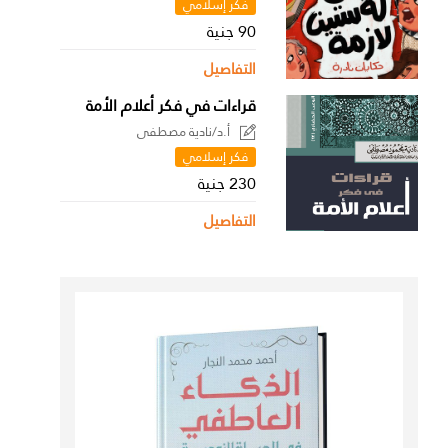
فكر إسلامي
90 جنية
التفاصيل
قراءات في فكر أعلام الأمة
أ.د/نادية مصطفى
فكر إسلامي
230 جنية
التفاصيل