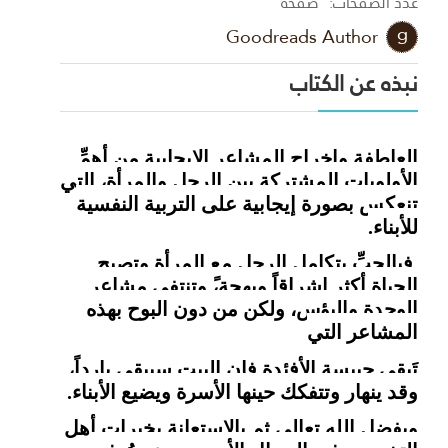
عدد الصفحات:
صفحة
Goodreads Author
نبذه عن الكتاب
العاطفة وإخراج المشاعر الإيجابية من أهمِّ
الأولويات المشتركة بين الرجل والمرأة، التي
تنعكس بصورة إيجابية على التربية النفسية
للأبناء.
فبالحبِّ يتكامل الرجل مع المرأة وتصبح
الحياة أكثر إشراقاً وبهجة،ً وتنتفي مشاعر
الوحدة والبؤس، ولكن من دون البوح بهذه
المشاعر التي
تَبقى حبيسة الأفئدة فإن البيت سيبقى بارداً،
وقد ينهار وتتفكك حينها الأسرة ويضيع الأبناء.
وبفضل الله تعالى ثم بالاستعانة بخبرات أهل