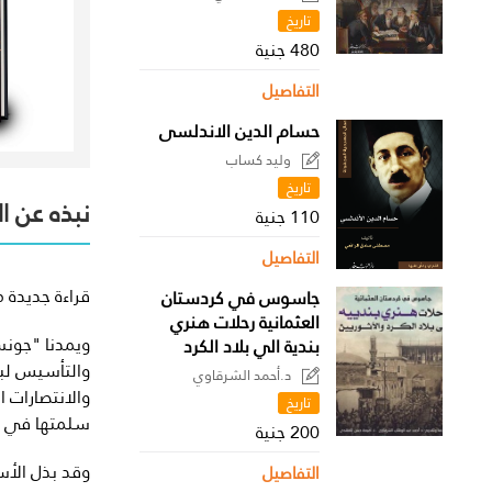
القطوري
تاريخ
480 جنية
التفاصيل
حسام الدين الاندلسى
وليد كساب
تاريخ
نبذه عن ا
110 جنية
التفاصيل
قراءة جديدة 
جاسوس في كردستان
العثمانية رحلات هنري
ويمدنا "جونس
بندية الي بلاد الكرد
والتأسيس لبن
د.أحمد الشرقاوي
والانتصارات 
تاريخ
سلمتها في ال
200 جنية
وقد بذل الأست
التفاصيل