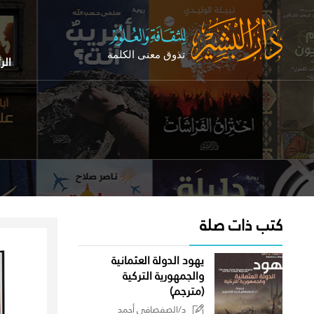
الر
كتب ذات صلة
يهود الدولة العثمانية
والجمهورية التركية
(مترجم)
د/الصفصافي أحمد