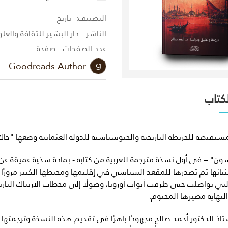
التصنيف:
تاريخ
الناشر:
دار البشير للثقافة والعل
عدد الصفحات:
صفحة
Goodreads Author
لكتاب
مستفيضة للخريطة التاريخية والجيوسياسية للدولة العثمانية وضعها "ج
ون" – في أول نسخة مترجمة للعربية من كتابه - بمادة سخية عميقة عن م
يانها ثم تصدرها للمقعد السياسي في إقليمها ومحيطها الكبير مرورًا 
التي تواصلت حتى طرقت أبواب أوروبا، وصولًا إلى محطات الارتباك ا
نهاية مصيرها المحتوم.
اذ الدكتور أحمد صالح مجهودًا باهرًا في تقديم هذه النسخة وترجمتها وال