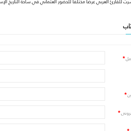
رت للقارئ العربي عرضًا مختلفًا للحضور العثماني في ساحة التاريخ الإ
اب
*
مل
*
ن
*
ترونى
*