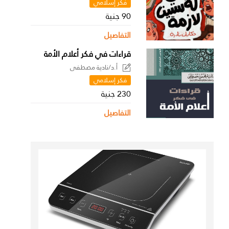
فكر إسلامي
90 جنية
التفاصيل
قراءات في فكر أعلام الأمة
أ.د/نادية مصطفى
فكر إسلامي
230 جنية
التفاصيل